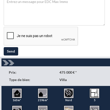
Send
Prix:
475 000 € *
Type de bien:
Villa
163 m²
2 196 m²
Nord
5