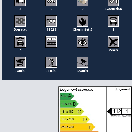
4
2
2
Evacuation
Bon état
3 182 €
Cheminée(s)
1
5
75 min.
10 min.
15 min.
120 min.