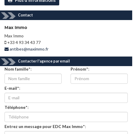
Contact
Max Immo
Max Immo
+33 4 93 34 43 77
antibes@maximmo.fr
Contacter l'agence par email
Nom famille
*:
Prénom
*:
E-mail
*:
Téléphone
*:
Entrez un message pour EDC Max Immo
*: