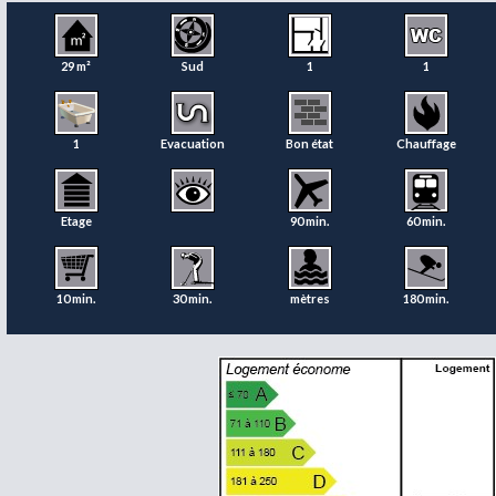
29 m²
Sud
1
1
1
Evacuation
Bon état
Chauffage
Etage
90 min.
60 min.
10 min.
30 min.
mètres
180 min.