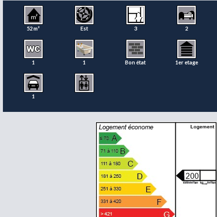
52 m²
Est
3
2
1
1
Bon état
1er etage
1