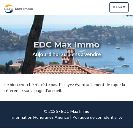
Menu
Menu
EDC Max Immo
Aujourd'hui 76 biens à vendre
Le bien cherché n´existe pas. Essayez éventuellement de taper la
référence sur la page d´accueil.
© 2026 - EDC Max Immo
Information Honoraires Agence
|
Politique de confidentialité