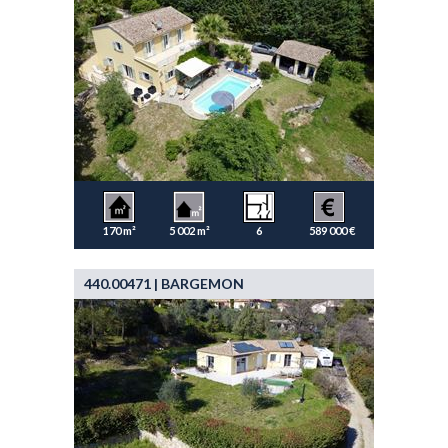
170 m²
5 002 m²
6
589 000 €
440.00471 | BARGEMON