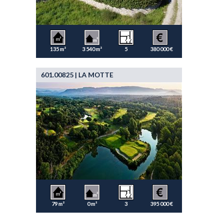
135 m²
3 540 m²
5
380 000 €
601.00825 | LA MOTTE
79 m²
0 m²
3
395 000 €