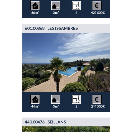
86 m²
0 m²
4
425 000 €
601.00868 | LES ISSAMBRES
44 m²
0 m²
2
244 500 €
440.00476 | SEILLANS