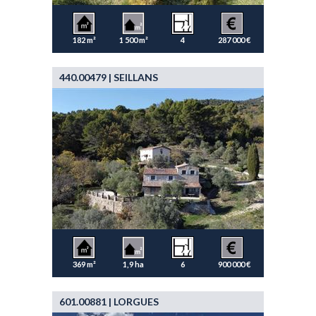
182 m²
1 500 m²
4
287 000 €
440.00479 | SEILLANS
369 m²
1,9 ha
6
900 000 €
601.00881 | LORGUES