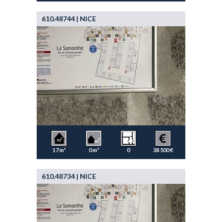
610.48744 | NICE
17 m²
0 m²
0
38 500 €
610.48734 | NICE