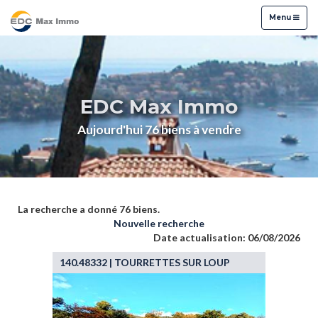
Menu
Menu
EDC Max Immo
Aujourd'hui 76 biens à vendre
La recherche a donné 76 biens.
Nouvelle recherche
Date actualisation: 06/08/2026
140.48332 | TOURRETTES SUR LOUP