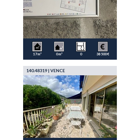
17 m²
0 m²
0
38 500 €
140.48319 | VENCE