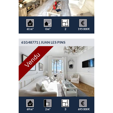
61 m²
0 m²
2
195 000 €
610.48771 | JUAN LES PINS
69 m²
2 m²
3
695 000 €