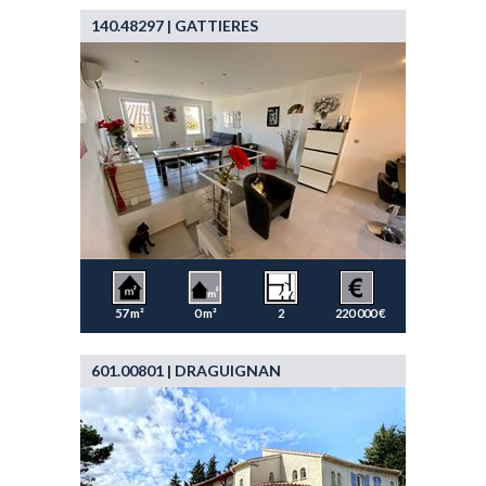
140.48297 | GATTIERES
57 m²
0 m²
2
220 000 €
601.00801 | DRAGUIGNAN