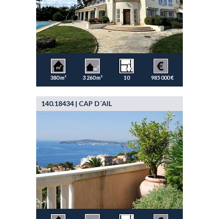
380 m²
3 260 m²
10
985 000 €
140.18434 | CAP D´AIL